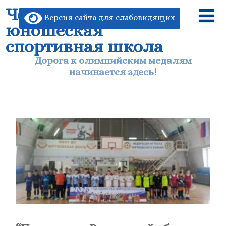
Чертковская детско-
Версия сайта для слабовидящих
юношеская
спортивная школа
Дорога к олимпийским медалям
начинается здесь!