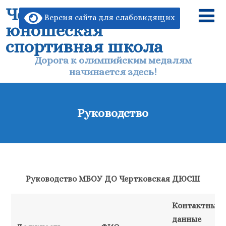
Чертковская детско-
Версия сайта для слабовидящих
юношеская
спортивная школа
Дорога к олимпийским медалям
начинается здесь!
Руководство
Руководство МБОУ ДО Чертковская ДЮСШ
Контактные
данные