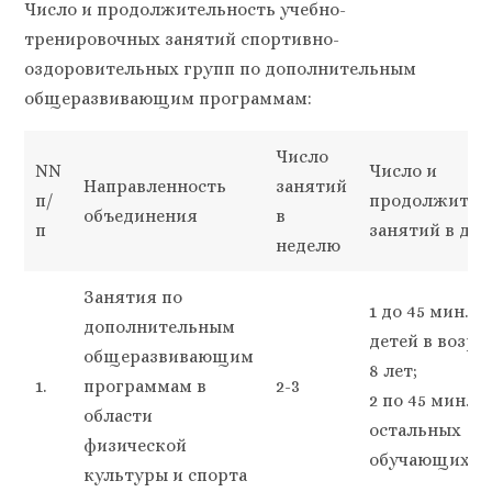
Число и продолжительность учебно-
тренировочных занятий спортивно-
оздоровительных групп по дополнительным
общеразвивающим программам:
Число
NN
Число и
Направленность
занятий
п/
продолжител
объединения
в
п
занятий в ден
неделю
Занятия по
1 до 45 мин. д
дополнительным
детей в возра
общеразвивающим
8 лет;
1.
программам в
2-3
2 по 45 мин. –
области
остальных
физической
обучающихся
культуры и спорта