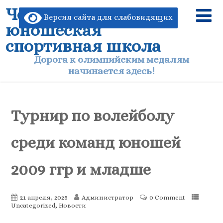
Чертковская детско-
Версия сайта для слабовидящих
юношеская
спортивная школа
Дорога к олимпийским медалям
начинается здесь!
Турнир по волейболу
среди команд юношей
2009 ггр и младше
21 апреля, 2025
Администратор
0 Comment
,
Uncategorized
Новости