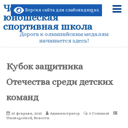
Чертковская детско-
Версия сайта для слабовидящих
юношеская
спортивная школа
Дорога к олимпийским медалям
начинается здесь!
Кубок защитника
Отечества среди детских
команд
25 февраля, 2025
Администратор
0 Comment
,
Uncategorized
Новости