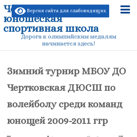
Чертковская детско-
Версия сайта для слабовидящих
юношеская
спортивная школа
Дорога к олимпийским медалям
начинается здесь!
Зимний турнир МБОУ ДО
Чертковская ДЮСШ по
волейболу среди команд
юнощей 2009-2011 ггр