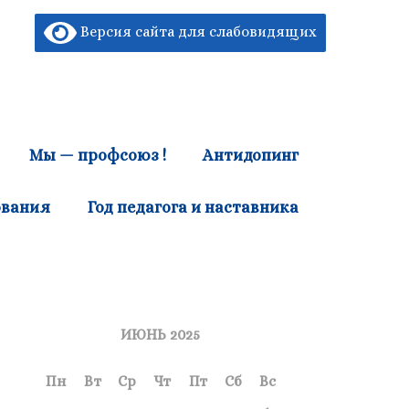
Версия сайта для слабовидящих
Мы — профсоюз !
Антидопинг
ования
Год педагога и наставника
ИЮНЬ 2025
Пн
Вт
Ср
Чт
Пт
Сб
Вс