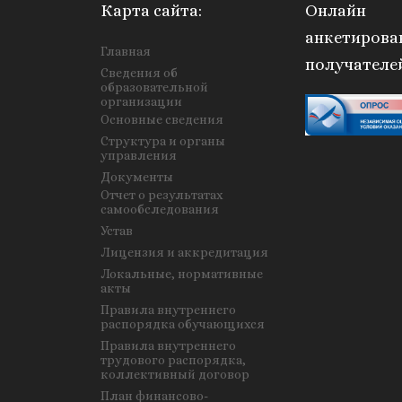
Карта сайта:
Онлайн
анкетирова
Главная
получателе
Сведения об
образовательной
организации
Основные сведения
Структура и органы
управления
Документы
Отчет о результатах
самообследования
Устав
Лицензия и аккредитация
Локальные, нормативные
акты
Правила внутреннего
распорядка обучающихся
Правила внутреннего
трудового распорядка,
коллективный договор
План финансово-